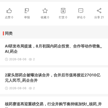
点赞
0
举报
收藏
0
打赏
0
评论
0
分享
21
同类
AI研发布局提速，8月初国内药企投资、合作等动作密集_
AI,药企
2026-08-06
2
2家头部药企被曝洽谈合并，合并后市值将接近27010亿
元人民币_药企合并
2026-08-06
2
核药赛道再迎重磅交易，行业并购节奏持续加快!_核药,并