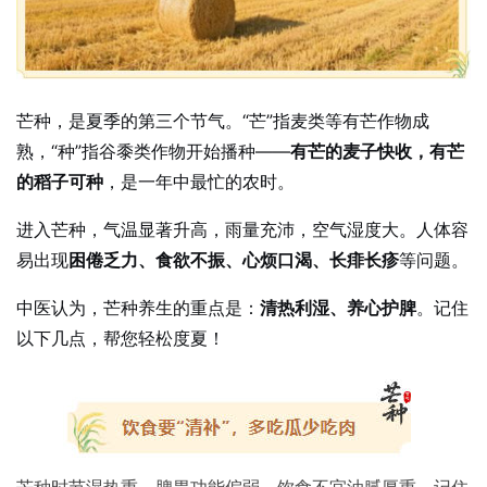
芒种，是夏季的第三个节气。“芒”指麦类等有芒作物成
熟，“种”指谷黍类作物开始播种——
有芒的麦子快收，有芒
的稻子可种
，是一年中最忙的农时。
进入芒种，气温显著升高，雨量充沛，空气湿度大。人体容
易出现
困倦乏力、食欲不振、心烦口渴、长痱长疹
等问题。
中医认为，芒种养生的重点是：
清热利湿、养心护脾
。记住
以下几点，帮您轻松度夏！
芒种时节湿热重，脾胃功能偏弱，饮食不宜油腻厚重。记住