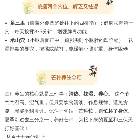
•
足三里
（膝盖外侧凹陷处往下约四横指）：健脾祛湿第一
穴，每天按揉3-5分钟，增强脾胃功能
•
承山穴
（小腿后面正中，踮脚尖时小腿肚的凹陷处）：祛
湿排毒的要穴，按揉或敲打，能缓解小腿沉重、身体困倦
芒种养生的核心就是三件事：
清热、祛湿、养心
。 这个节
气气温高、湿气重，但只要饮食清淡、作息规律、避免贪
凉，就能平稳度过。记住一句话：
芒种忙，别忙坏了身体
。
夏季刚过去三分之一，养好芒种，为接下来的夏至和三伏天
打好基础！
从今天开始行动吧！