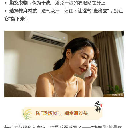
•
勤换衣物，保持干爽，
避免汗湿的衣服贴在身上
•
选择棉麻材质
，透气吸汗 记住：
让湿气“走出去”，别让
它“留下来”
。
芒种时节很多人贪凉，结果反而感冒了——“热伤风”就是这