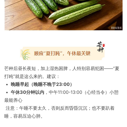
芒种后昼长夜短，加上湿热困脾，人特别容易犯困——“夏
打盹”就是这么来的。建议：
•
晚睡早起（晚睡不晚于23:00）
•
午休30分钟以内
，中午11:00-13:00（心经当令）小憩
最能养心
注意：午睡不要太久，否则反而昏昏沉沉；也不要趴着
睡，容易压迫心肺。