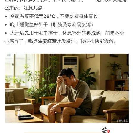
么来的。注意几点：
• 空调温度
不低于26℃
，不要对着身体直吹
• 晚上睡觉盖好肚子（肚脐受寒容易腹泻）
• 大汗后先用干毛巾擦干，休息15分钟再洗澡 如果不小
心感冒了，喝点
生姜红糖水
发发汗，轻症很快能缓解。