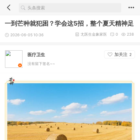
一到芒种就犯困？学会这5招，整个夏天精神足
尢医生金象家医
0
238
2026-06-05 10:36
加关注
医疗卫生
2
没有留下签名~~