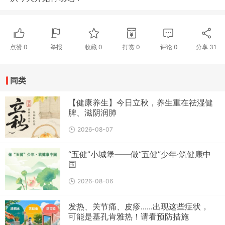
点赞
0
举报
收藏
0
打赏
0
评论
0
分享
31
同类
【健康养生】今日立秋，养生重在祛湿健
脾、滋阴润肺
2026-08-07
“五健”小城堡——做“五健”少年·筑健康中
国
2026-08-06
发热、关节痛、皮疹......出现这些症状，
可能是基孔肯雅热！请看预防措施