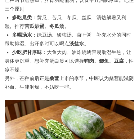
三个原则：
•
多吃瓜类
：黄瓜、苦瓜、冬瓜、丝瓜，清热解暑又利
湿。推荐
苦瓜炒蛋、冬瓜汤
。
•
多喝汤水
：绿豆汤、酸梅汤、荷叶粥，补充水分的同时
帮助排湿。出汗多时可以喝点
淡盐水
。
•
少吃肥甘厚味
：大鱼大肉、油炸烧烤容易助湿生热，让
身体更沉重。想补充蛋白质可以选择
鸭肉、鲫鱼、豆腐
，性
凉不燥。
另外，芒种前后正是
桑葚
上市的季节，中医认为桑葚能滋阴
补血、生津润燥，不妨吃一些。