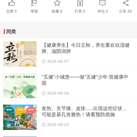
点赞
0
举报
收藏
0
打赏
0
评论
0
分享
30
同类
【健康养生】今日立秋，养生重在祛湿健
脾、滋阴润肺
2026-08-07
“五健”小城堡——做“五健”少年·筑健康中
国
2026-08-06
发热、关节痛、皮疹......出现这些症状，
可能是基孔肯雅热！请看预防措施
2026-08-05