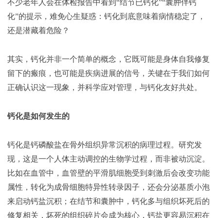
不少老年人会在体检报告中看到
“结节已钙化”“囊肿伴钙
化”的提示，难免心生疑惑：钙化到底意味着病情稳定了，
还是潜藏着危险？
其实，钙化并非一个简单的概念，它既可能是身体自我修复
留下的瘢痕，也可能是疾病进展的信号，关键在于我们如何
正确认识这一现象，并科学应对管理，与钙化友好共处。
钙化是如何发生的
钙化是钙磷酸盐在骨外组织异常沉积的病理过程。
研究发
现，这是一个人体主动调控的生物学过程，而非被动沉淀。
比如在血管中，血管壁的平滑肌细胞受到刺激后会改变功能
属性，转化为成骨细胞特异性转录因子，还会分泌基质小泡
来启动钙盐沉积；
在结节和囊肿中，钙化多与组织坏死后的
修复相关，
坏死的组织碎片会成为核心，钙盐更容易沉积在