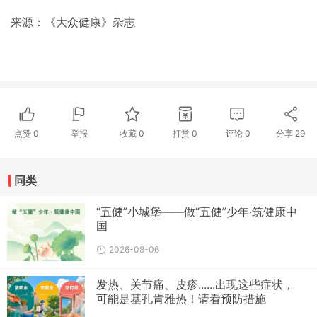
来源：《大众健康》杂志
点赞
0
举报
收藏
0
打赏
0
评论
0
分享
29
同类
“五健”小城堡——做“五健”少年·筑健康中
国
2026-08-06
发热、关节痛、皮疹......出现这些症状，
可能是基孔肯雅热！请看预防措施