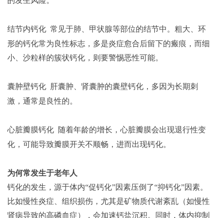
的发生风险。
结节内钙化
常见于肺、甲状腺等部位的结节中。粗大、环
形的钙化常为良性标志，多是炎症愈合后留下的瘢痕，而细
小、沙粒样的簇状钙化，则要警惕恶性可能。
囊肿壁钙化
肝囊肿、肾囊肿的囊壁钙化，多因为长期刺
激，通常是良性的。
心脏瓣膜钙化
随着年龄的增长，心脏瓣膜会出现退行性变
化，可能导致瓣膜开关不顺畅，进而出现钙化。
为何常发生于老年人
钙化的发生，源于体内
“促钙化”因素压倒了“抑钙化”因素。
比如慢性炎症、组织损伤，尤其是矿物质代谢紊乱（如慢性
肾病导致的高磷血症），会加速钙盐沉积。同时，体内抑制