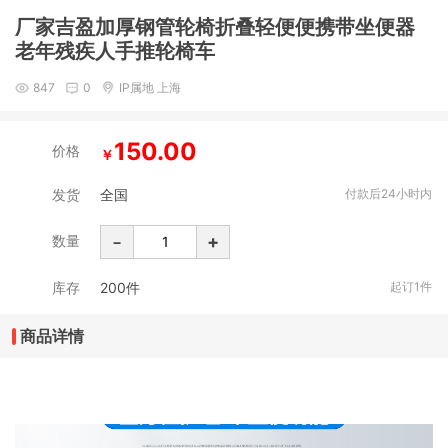
厂家吉盈加厚钢管轮椅折叠轻便便携带坐便器
老年残疾人手推轮椅车
847
0
IP属地 上海
150.00
价格
￥
发货
全国
付款后24小时内
-
+
数量
库存
200
件
起订1件
商品详情